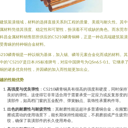
建筑装潢领域，材料的选择直接关系到工程的质量、美观与耐久性。其中
属材料凭借其强度、稳定性和可塑性，扮演着不可或缺的角色。而东莞市
科昌金属材料销售部所供应的C5210磷青铜棒，正是一种在高端建筑装潢
受青睐的特种铜合金材料。
5210磷青铜是一种以铜为基体，加入锡、磷等元素合金化而成的材料。其
中的“C5210”是日本JIS标准牌号，对应中国牌号为QSn6.5-0.1。它继承
铜的诸多优良特性，并因磷的加入而性能更加出众。
越的性能优势
高强度与优良弹性
：C5210磷青铜具有很高的强度和硬度，同时保持
良好的弹性。这使得它非常适合用于需要承受一定应力或反复形变的
潢部件，如高档门窗的五金配件、弹簧触点、装饰性承重构件等。
出色的耐磨性与耐疲劳性
：其耐磨性能远超许多普通铜合金，在频繁
擦或震动的使用场景下，能长期保持性能稳定，不易磨损或产生疲劳
纹，确保了装潢部件的长久使用寿命。