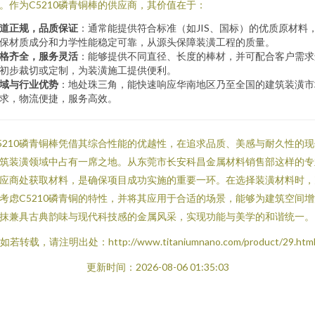
。作为C5210磷青铜棒的供应商，其价值在于：
道正规，品质保证
：通常能提供符合标准（如JIS、国标）的优质原材料
保材质成分和力学性能稳定可靠，从源头保障装潢工程的质量。
格齐全，服务灵活
：能够提供不同直径、长度的棒材，并可配合客户需求
初步裁切或定制，为装潢施工提供便利。
域与行业优势
：地处珠三角，能快速响应华南地区乃至全国的建筑装潢市
求，物流便捷，服务高效。
5210磷青铜棒凭借其综合性能的优越性，在追求品质、美感与耐久性的现
筑装潢领域中占有一席之地。从东莞市长安科昌金属材料销售部这样的专
应商处获取材料，是确保项目成功实施的重要一环。在选择装潢材料时，
考虑C5210磷青铜的特性，并将其应用于合适的场景，能够为建筑空间增
抹兼具古典韵味与现代科技感的金属风采，实现功能与美学的和谐统一。
如若转载，请注明出处：http://www.titaniumnano.com/product/29.htm
更新时间：2026-08-06 01:35:03