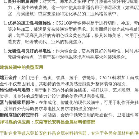
良好的耐腐蚀性
：对大气、海水以及多种化学介质都有较好的抵抗能
力，不易生锈或腐蚀。这一特性使其非常适合用于潮湿环境（如酒店
室、海滨建筑）或需要接触特定化学品的工业风格装潢中。
优异的加工性与装饰性
：C5210磷青铜棒材易于进行切削、冲压、弯
等冷热加工，能满足复杂装潢造型的需求。其表面经过抛光或特殊处
后，能呈现高贵典雅的古铜色或金黄色光泽，极具装饰美感，常用于
造复古、轻奢或现代工业风的视觉焦点。
无磁性与良好的导电性
：作为铜合金，它具有良好的导电性，同时具
无磁性的特点，适用于某些对电磁环境有特殊要求的装潢场合。
建筑装潢中的典型应用
端五金件
：如门把手、合页、锁具、拉手、铰链等。C5210棒材加工而成
金件不仅坚固耐用，其独特的色泽和质感更能提升整体装修的档次。
饰性结构与雕塑
：用于制作室内外的装饰线条、栏杆扶手、艺术雕塑、屏
架等。其良好的成型能力让设计师的创意得以完美实现。
器与智能家居部件
：在集成化、智能化的现代装潢中，可用于制作开关触
、接插件外壳等既要求导电性又要求结构强度的部件。
磨耐腐蚀的特定部件
：如酒店、会所中频繁使用的吧台配件、卫浴挂件等
择可靠的供应商：东莞市长安科昌金属材料销售部
于制造业重镇东莞长安的科昌金属材料销售部，专注于各类金属材料的供